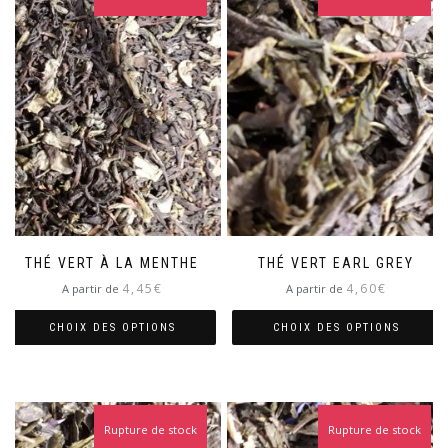
THÉ VERT À LA MENTHE
THÉ VERT EARL GREY
4,45
€
4,60
€
A partir de
A partir de
CHOIX DES OPTIONS
CHOIX DES OPTIONS
Ce
Ce
produit
produit
a
a
plusieurs
plusieurs
Rupture de stock
Rupture de stock
variations.
variations.